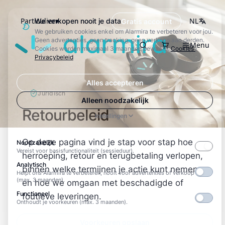
Particulier
NL
We verkopen nooit je data
Gratis account
We gebruiken cookies enkel om Alarmira te verbeteren voor jou.
Alarmira
Geen advertenties, geen tracking, geen verkoop aan derden.
Menu
Zoeken
Cookies worden maximaal 3 maanden bewaard.
Cookies
/
Privacybeleid
Alles accepteren
Juridisch
Alleen noodzakelijk
Retourbeleid
Instellingen
Op deze pagina vind je stap voor stap hoe
Noodzakelijk
Vereist voor basisfunctionaliteit (sessieduur).
herroeping, retour en terugbetaling verlopen,
Analytisch
binnen welke termijnen je actie kunt nemen
Helpt ons Alarmira te verbeteren, nooit voor advertenties of verkoop
(max. 3 maanden).
en hoe we omgaan met beschadigde of
Functioneel
foutieve leveringen.
Onthoudt je voorkeuren (max. 3 maanden).
Voorkeuren opslaan