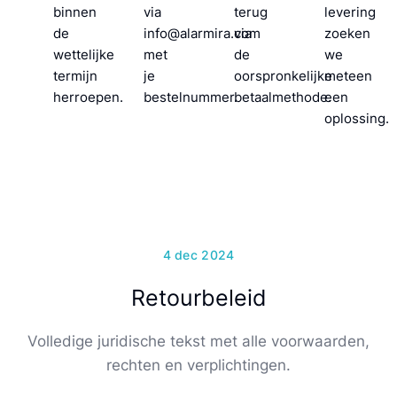
binnen
via
terug
levering
de
info@alarmira.com
via
zoeken
wettelijke
met
de
we
termijn
je
oorspronkelijke
meteen
herroepen.
bestelnummer.
betaalmethode.
een
oplossing.
4 dec 2024
Retourbeleid
Volledige juridische tekst met alle voorwaarden,
rechten en verplichtingen.