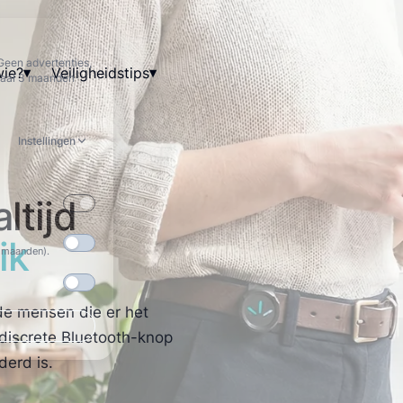
×
Winkelwagen
Geen advertenties,
wie?
Veiligheidstips
maal 3 maanden
Bestelling aanvragen
Instellingen
ltijd
ik
3 maanden).
de mensen die er het
discrete Bluetooth-knop
derd is.