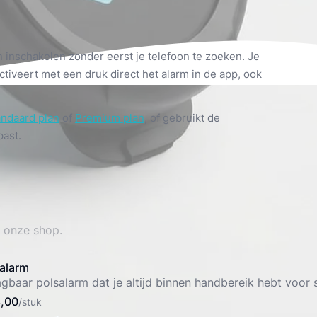
inschakelen zonder eerst je telefoon te zoeken. Je
ctiveert met een druk direct het alarm in de app, ook
andaard plan
of
Premium plan
, of gebruikt de
past.
 onze shop.
alarm
gbaar polsalarm dat je altijd binnen handbereik hebt voor s
8,00
/stuk