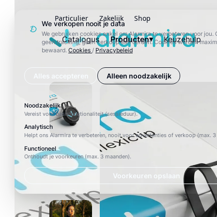
Particulier
Zakelijk
Shop
We verkopen nooit je data
Alarmira
We gebruiken cookies enkel om Alarmira te verbeteren voor jou. 
Catalogus
Producten
Keuzehulp
geen tracking, geen verkoop aan derden. Cookies worden maxi
bewaard.
Cookies
/
Privacybeleid
Alles accepteren
Alleen noodzakelijk
Noodzakelijk
Vereist voor basisfunctionaliteit (sessieduur).
Analytisch
Helpt ons Alarmira te verbeteren, nooit voor advertenties of verkoop (max. 
Functioneel
Onthoudt je voorkeuren (max. 3 maanden).
Voorkeuren opslaan