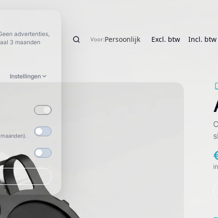
×
Winkelwagen
Geen advertenties,
Persoonlijk
Excl. btw
Incl. btw
Voor:
Zoeken
maal 3 maanden
Bestelling aanvragen
Instellingen
C
s
3 maanden).
i