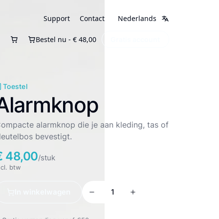
Support
Contact
Nederlands
Bestel nu - € 48,00
Gratis account
Toestel
Alarmknop
ompacte alarmknop die je aan kleding, tas of
leutelbos bevestigt.
€ 48,00
/stuk
ncl. btw
In winkelwagen