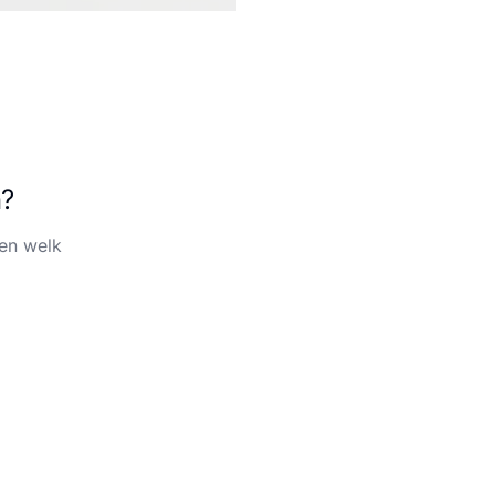
n?
en welk