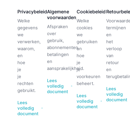
Privacybeleid
Algemene
Cookiebeleid
Retourbele
voorwaarden
Welke
Welke
Voorwaarde
Afspraken
gegevens
cookies
termijnen
over
we
we
en
gebruik,
verwerken,
gebruiken
het
abonnementen,
waarom,
en
verloop
betalingen
en
hoe
van
en
hoe
je
retour
aansprakelijkheid.
je
je
en
je
voorkeuren
terugbetali
Lees
rechten
beheert.
volledig
Lees
gebruikt.
document
volledig
Lees
document
volledig
Lees
document
volledig
document