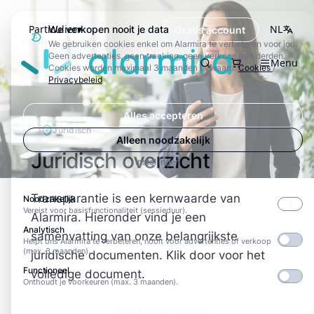
Particulier
NL
We verkopen nooit je data
Gratis account
We gebruiken cookies enkel om Alarmira te verbeteren voor jou.
Alarmira
Geen advertenties, geen tracking, geen verkoop aan derden.
Menu
Zoeken
Cookies worden maximaal 3 maanden bewaard.
Cookies
/
Privacybeleid
Alles accepteren
Juridisch
Alleen noodzakelijk
Juridisch overzicht
Instellingen
Transparantie is een kernwaarde van
Noodzakelijk
Vereist voor basisfunctionaliteit (sessieduur).
Alarmira. Hieronder vind je een
Analytisch
samenvatting van onze belangrijkste
Helpt ons Alarmira te verbeteren, nooit voor advertenties of verkoop
(max. 3 maanden).
juridische documenten. Klik door voor het
Functioneel
volledige document.
Onthoudt je voorkeuren (max. 3 maanden).
Voorkeuren opslaan